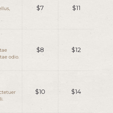
$7
$11
llus,
$8
$12
itae
tae odio.
$10
$14
ctetuer
i.