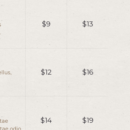
$9
$13
s
.
$12
$16
llus,
$14
$19
itae
tae odio.