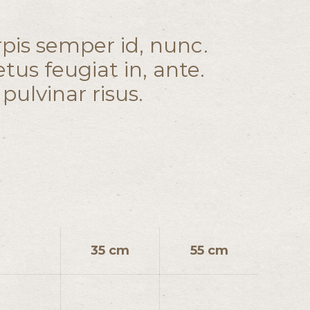
rpis semper id, nunc.
tus feugiat in, ante.
pulvinar risus.
35 cm
55 cm