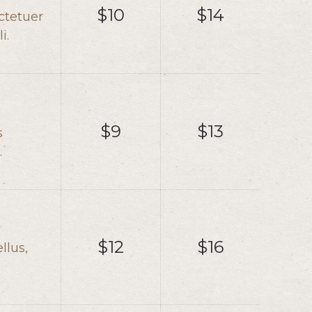
$10
$14
ctetuer
i.
$9
$13
s
.
$12
$16
llus,