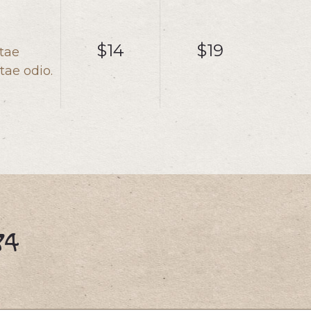
$14
$19
itae
tae odio.
84