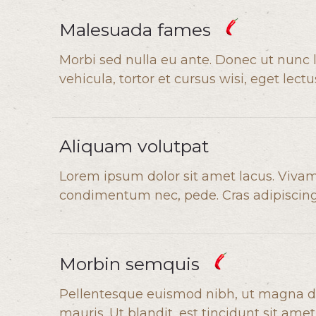
Malesuada fames
Morbi sed nulla eu ante. Donec ut nunc l
vehicula, tortor et cursus wisi, eget lec
Aliquam volutpat
Lorem ipsum dolor sit amet lacus. Vivamu
condimentum nec, pede. Cras adipiscing e
Morbin semquis
Pellentesque euismod nibh, ut magna di
mauris. Ut blandit, est tincidunt sit amet