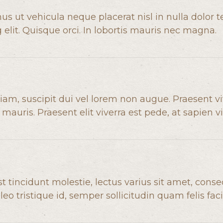
s ut vehicula neque placerat nisl in nulla dolor te
lit. Quisque orci. In lobortis mauris nec magna.
am, suscipit dui vel lorem non augue. Praesent v
 mauris. Praesent elit viverra est pede, at sapien vi
t tincidunt molestie, lectus varius sit amet, conse
o tristique id, semper sollicitudin quam felis facil