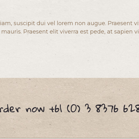
am, suscipit dui vel lorem non augue. Praesent v
 mauris. Praesent elit viverra est pede, at sapien vi
rder now +61 (0) 3 8376 62