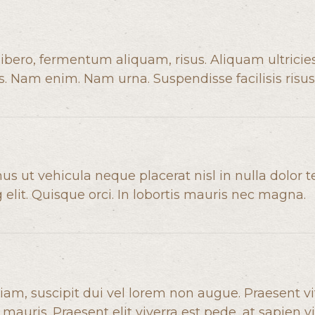
ibero, fermentum aliquam, risus. Aliquam ultricie
tus. Nam enim. Nam urna. Suspendisse facilisis risus
s ut vehicula neque placerat nisl in nulla dolor te
lit. Quisque orci. In lobortis mauris nec magna.
am, suscipit dui vel lorem non augue. Praesent v
 mauris. Praesent elit viverra est pede, at sapien vi